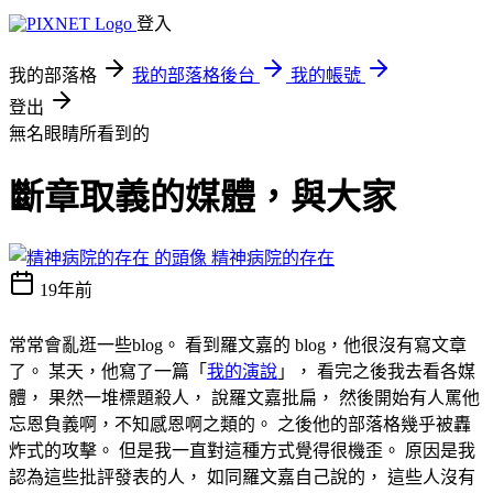
登入
我的部落格
我的部落格後台
我的帳號
登出
無名眼睛所看到的
斷章取義的媒體，與大家
精神病院的存在
19年前
常常會亂逛一些blog。 看到羅文嘉的 blog，他很沒有寫文章
了。 某天，他寫了一篇「
我的演說
」， 看完之後我去看各媒
體， 果然一堆標題殺人， 說羅文嘉批扁， 然後開始有人罵他
忘恩負義啊，不知感恩啊之類的。 之後他的部落格幾乎被轟
炸式的攻擊。 但是我一直對這種方式覺得很機歪。 原因是我
認為這些批評發表的人， 如同羅文嘉自己說的， 這些人沒有