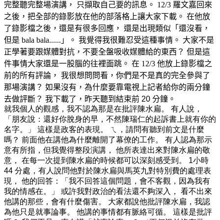
完整聽完整場演講， 只擷取自己要的訊息。 12/3 羅文嘉回來
之後，把全部的錄影放在他的部落格上讓大家下載。 在他放
了錄影檔之後，還是有很多回應， 還是出現類似「還沒看，
但是 bala bala......」。 我覺得我很難忍受這種事情。 大家不是
正學著要跟媒體對抗，不要全盤吸收媒體給的東西？ 但是這
件事情大家還是一股腦的往裡面跳。 在 12/3 他放上錄影檔之
前的所有評論， 我很想問問看，你們是不是真的完全參與了
那場演講？ 如果沒有，為什麼要靠電視上記者給你的兩分鐘
去做評斷？
我下載了，昨天聽到結束前
20
分鐘。
就我個人的觀感，我不認為那是在批評陳水扁。 有人說，
「朋友說：還好你脫身的早，不然陳瑞仁的起訴書上就有你的
名字。」 這樣是政客的表現。 ㄟ，請問有聽到前文是什麼
嗎？ 前面他在講他為什麼離開了幕僚的工作。 有人認為那示
意有所指，但我覺得整段演講， 他所表達出來對陳水扁的敬
意， 在每一次提到陳水扁的時候都可以深刻感受到。 1小時
44 分處，有人說問他對於陳水扁與馬英九對特別費的處理表
現， 他的回答：「我不回答這個問題，會不客觀，因為我有
我的情感在。」 或許我對政治的看法還不夠深入， 看不出來
他講的那些，會有什麼傷害。 大家都說他批評陳水扁，我認
為他只是就事論事。 他講的事情都有脈絡可循。 這樣是批評