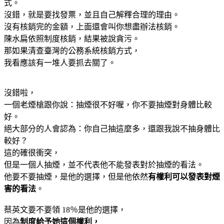
式。
沒錯，就是要找發票，並且自己解釋合理的理由。
沒有核銷完的金額，上面還會叫你想盡辦法核銷。
陳水扁依照制度核銷，結果被說貪污。
那如果清查臺灣的公務系統核銷方式，
我看應該有一堆人要抓去關了。
沒錯啦，
一個老煙槍跟你說：抽煙很不好喔，你不要抽煙對身體比較
好。
絕大部分的人會認為：你自己抽這麼多，還跟我說不抽身體比
較好？
這的確很衝突，
但是一個人抽煙，並不代表他不能發表對於抽煙的看法。
他要不要抽煙，是他的選擇，但是他依然
有權利可以發表對煙
害的看法
。
蔡英文要不要領 18％是他的選擇，
因為
制度給予她這個權利，