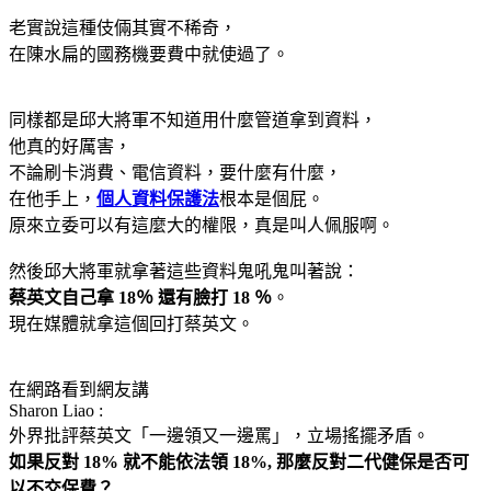
老實說這種伎倆其實不稀奇，
在陳水扁的國務機要費中就使過了。
同樣都是邱大將軍不知道用什麼管道拿到資料，
他真的好厲害，
不論刷卡消費、電信資料，要什麼有什麼，
在他手上，
個人資料保護法
根本是個屁。
原來立委可以有這麼大的權限，真是叫人佩服啊。
然後邱大將軍就拿著這些資料鬼吼鬼叫著說：
蔡英文自己拿 18％ 還有臉打 18 ％
。
現在媒體就拿這個回打蔡英文。
在網路看到網友講
Sharon Liao :
外界批評蔡英文「一邊領又一邊罵」，立場搖擺矛盾。
如果反對 18% 就不能依法領 18%, 那麼反對二代健保是否可
以不交保費？