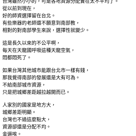
台灣雖然小小的，可是各地資源分配實在太不平均了。
從以前到現在，
好的師資選擇留在台北。
有些樂器的老師還不願意到南部教，
相對的對南部學生來說，選擇性就變少。
這是長久以來的不公平啊，
每天在天龍國呼吸這種天龍空氣，
悶都悶死了。
如果台灣其他城市能跟台北市一樣有錢，
那我覺得南部的發展還是大有可為。
不給南部城市資源，
只是把城鄉差距越拉越開而已。
人家別的國家是地方大，
城鄉差距明顯。
台灣也不過這麼點大，
資源卻還是分配不均。
金逼唉。