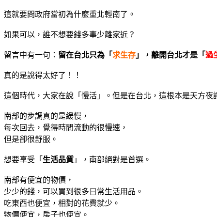
這就要問政府當初為什麼重北輕南了。
如果可以，誰不想要錢多事少離家近？
留言中有一句：
留在台北只為「
求生存
」，離開台北才是「
過
真的是說得太好了！！
這個時代，大家在說「慢活」。但是在台北，這根本是天方夜
南部的步調真的是緩慢，
每次回去，覺得時間流動的很慢速，
但是卻很舒服。
想要享受「
生活品質
」，南部絕對是首選。
南部有便宜的物價，
少少的錢，可以買到很多日常生活用品。
吃東西也便宜，相對的花費就少。
物價便宜，房子也便宜。