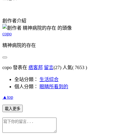
創作者介紹
copo
精神病院的存在
copo 發表在
痞客邦
留言
(27)
人氣(
7653
)
全站分類：
生活綜合
個人分類：
眼睛所看到的
▲top
載入更多