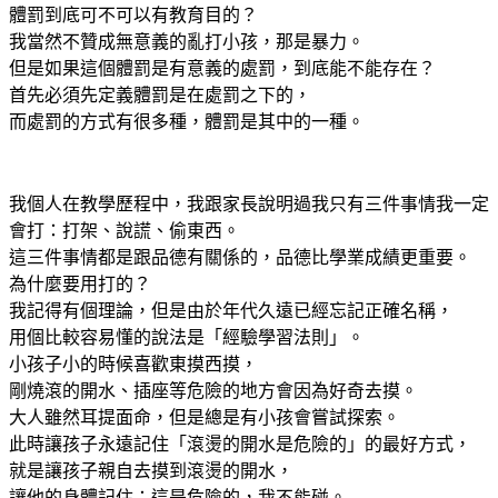
體罰到底可不可以有教育目的？
我當然不贊成無意義的亂打小孩，那是暴力。
但是如果這個體罰是有意義的處罰，到底能不能存在？
首先必須先定義體罰是在處罰之下的，
而處罰的方式有很多種，體罰是其中的一種。
我個人在教學歷程中，我跟家長說明過我只有三件事情我一定
會打：打架、說謊、偷東西。
這三件事情都是跟品德有關係的，品德比學業成績更重要。
為什麼要用打的？
我記得有個理論，但是由於年代久遠已經忘記正確名稱，
用個比較容易懂的說法是「經驗學習法則」。
小孩子小的時候喜歡東摸西摸，
剛燒滾的開水、插座等危險的地方會因為好奇去摸。
大人雖然耳提面命，但是總是有小孩會嘗試探索。
此時讓孩子永遠記住「滾燙的開水是危險的」的最好方式，
就是讓孩子親自去摸到滾燙的開水，
讓他的身體記住：這是危險的，我不能碰。