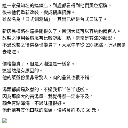
這一家是知名的連鎖店，到處都看得到他們黃色招牌。
後來他們重新改裝，變成橘底招牌。
雖然名為「日式涮涮鍋」，其實已經是台式口味了。
新店民權路在這邊開很久了，目測大概可以容納約兩百人。
改裝之後用餐環境有比較舒服一點，常常是客滿的狀況。
不過改裝之後價格也變貴了，大眾牛羊從 220 起跳，所以偶爾
去吃吃。
價格變貴了，但是人潮還是一樣多。
這當然是有原因的。
他的菜盤份量非常驚人，肉的品質也很不錯。
湯頭都說是熬煮的，不過我都半信半疑啦。
因為那麼大的高湯量，我覺得煮一定來不及。
顏色有點渾濁，不過味道很好。
他們還有其他口味的湯頭，價格莫約多加 50 元。