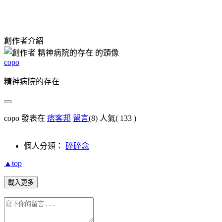
創作者介紹
copo
精神病院的存在
copo 發表在
痞客邦
留言
(8)
人氣(
133
)
個人分類：
碎碎念
▲top
載入更多