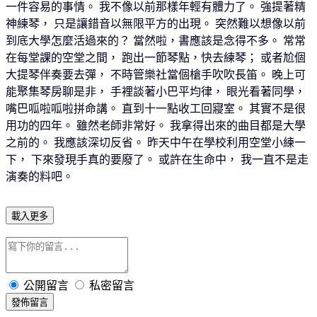
一件容易的事情。 我不像以前那樣年輕有體力了。 強提著精
神練琴， 只是讓錯音以無限平方的出現。 突然難以想像以前
到底大學怎麼活過來的？ 當然啦，書應該是念得不多。 常常
在每堂課的空堂之間， 跑出一節琴點，快去練琴； 或者尬個
大提琴伴奏要去彈， 不時管樂社當個槍手吹吹長笛。 晚上可
能聚集琴房聊是非， 手裡談著小巴平均律， 眼光看著同學，
嘴巴呱啦呱啦拼命講。 直到十一點收工回寢室。 其實不是很
用功的四年。 雖然老師非常好。 我拿得出來的曲目都是大學
之前的。 我應該深切反省。 昨天中午在學校利用空堂小練一
下， 下來發現手真的要廢了。 或許在生命中， 我一直不是走
演奏的料吧。
載入更多
公開留言
私密留言
發佈留言