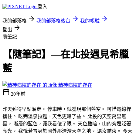
登入
我的部落格
我的部落格後台
我的帳號
登出
隨筆記
【隨筆記】—在北投遇見希臘
藍
精神病院的存在
20年前
昨天難得早點溜走。
停車時，就發現那個藍空。
可惜電線桿
擋住。
吃完溫泉拉麵，天色更暗了些。
北投的天空萬里無
雲。
漸層的藍色，讓我看傻了眼。
天色雖暗，山的旁邊泛著
亮光。
我恍若置身於國外那清澄天空之地。
還沒結束。
今天