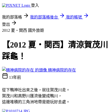
登入
我的部落格
我的部落格後台
我的帳號
登出
2012 夏‧関西
國外旅遊
【2012 夏‧関西】清涼賀茂川
踩龜！
精神病院的存在
13年前
從下鴨神社出來之後，就往賀
茂
川走。
賀
茂
川和高野川匯流後變成鴨川，
這邊堆積的三角洲地帶是遊玩好去處。