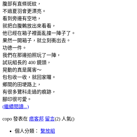
腹部有直條斑紋，
不過夏羽會更漂亮。
看到旁邊有空地，
就把白腹鶇放出來看看，
他已經在箱子裡面亂撞一陣子了。
果然一開箱子，就立刻衝出去。
功德一件。
我們在那邊拍照玩了一陣，
試玩組長的 400 鏡頭，
晃動的真是厲害～
包包收一收，就回家囉。
鄉間的田埂路上，
有很多鷺科走過的痕跡，
腳印很可愛。
(繼續閱讀...)
copo 發表在
痞客邦
留言
(2)
人氣(
)
個人分類：
繫放組