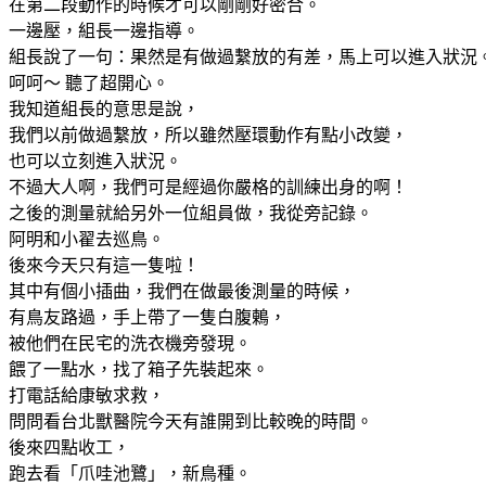
在第二段動作的時候才可以剛剛好密合。
一邊壓，組長一邊指導。
組長說了一句：果然是有做過繫放的有差，馬上可以進入狀況
呵呵～ 聽了超開心。
我知道組長的意思是說，
我們以前做過繫放，所以雖然壓環動作有點小改變，
也可以立刻進入狀況。
不過大人啊，我們可是經過你嚴格的訓練出身的啊！
之後的測量就給另外一位組員做，我從旁記錄。
阿明和小翟去巡鳥。
後來今天只有這一隻啦！
其中有個小插曲，我們在做最後測量的時候，
有鳥友路過，手上帶了一隻白腹鶇，
被他們在民宅的洗衣機旁發現。
餵了一點水，找了箱子先裝起來。
打電話給康敏求救，
問問看台北獸醫院今天有誰開到比較晚的時間。
後來四點收工，
跑去看「爪哇池鷺」，新鳥種。