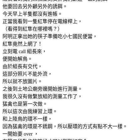
他要回去另外顧另外的誘餌。
今天早上半隻都沒有進帳。
正當我看到一隻紅隼停在電線桿上，
（看得到紅隼在哪裡嗎？）
阿明正拿出她的筷子準備吃小七國民便當，
紅隼竟然上網了！
立刻電 call 組長來，
便開始解鳥。
由於組長有交代，
這部分照片不能外流，
所以就不放圖片。
之後到土地公廟旁邊開始進行測量。
我很久沒有做繫放組的測量工作了，
猛禽也是第一次做。
所以這次由我練習上環。
和上陸鳥的環不一樣，
因為猛禽的環是不銹鋼，所以壓環的方式有點不大一樣。
一開始要 over ，