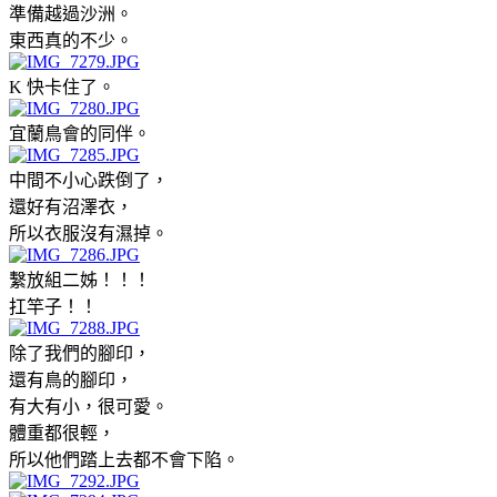
準備越過沙洲。
東西真的不少。
K 快卡住了。
宜蘭鳥會的同伴。
中間不小心跌倒了，
還好有沼澤衣，
所以衣服沒有濕掉。
繫放組二姊！！！
扛竿子！！
除了我們的腳印，
還有鳥的腳印，
有大有小，很可愛。
體重都很輕，
所以他們踏上去都不會下陷。