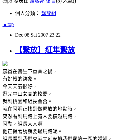
copo 發表在
痞客邦
留言
(8)
人氣(
)
個人分類：
繫放組
▲top
Dec
08
Sat
2007
23:22
【繫放】紅隼繫放
感冒在醫生下重藥之後，
有好轉的跡象。
今天天氣很好，
逛完中山女高的校慶，
就到桃園和組長會合。
就在阿明正找到做繫放的地點時，
突然看到馬路上有人要橫越馬路，
阿勒，組長大人啊！
他正提著誘餌要過馬路呢。
組長看到我們來就立刻安排我們顧這一區的誘餌，