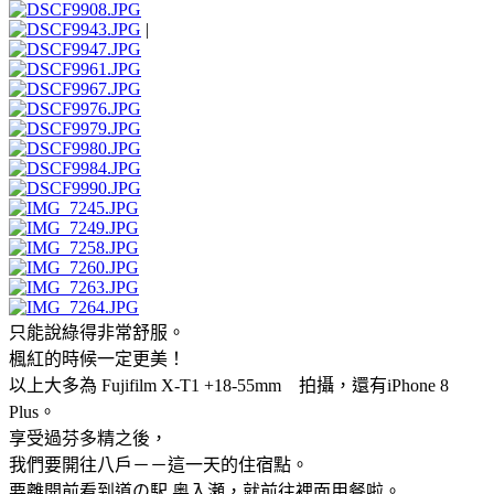
|
只能說綠得非常舒服。
楓紅的時候一定更美！
以上大多為 Fujifilm X-T1 +18-55mm 拍攝，還有iPhone 8
Plus。
享受過芬多精之後，
我們要開往八戶－－這一天的住宿點。
要離開前看到道の駅 奥入瀬，就前往裡面用餐啦。