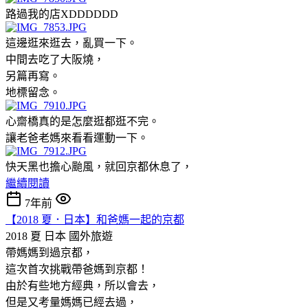
路過我的店XDDDDDD
這邊逛來逛去，亂買一下。
中間去吃了大阪燒，
另篇再寫。
地標留念。
心齋橋真的是怎麼逛都逛不完。
讓老爸老媽來看看運動一下。
快天黑也擔心颱風，就回京都休息了，
繼續閱讀
7年前
【2018 夏．日本】和爸媽一起的京都
2018 夏 日本
國外旅遊
帶媽媽到過京都，
這次首次挑戰帶爸媽到京都！
由於有些地方經典，所以會去，
但是又考量媽媽已經去過，