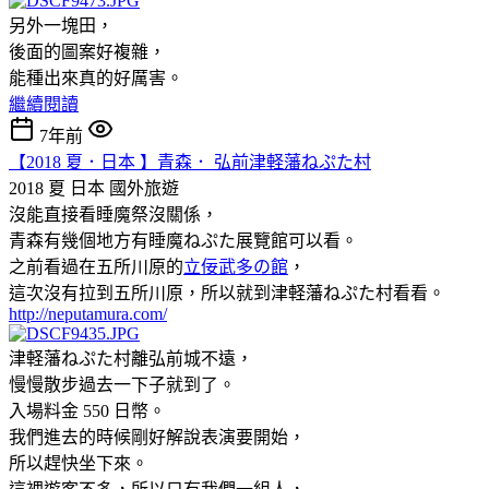
另外一塊田，
後面的圖案好複雜，
能種出來真的好厲害。
繼續閱讀
7年前
【2018 夏．日本 】青森． 弘前津軽藩ねぷた村
2018 夏 日本
國外旅遊
沒能直接看睡魔祭沒關係，
青森有幾個地方有睡魔ねぷた展覽館可以看。
之前看過在五所川原的
立佞武多の館
，
這次沒有拉到五所川原，所以就到津軽藩ねぷた村看看。
http://neputamura.com/
津軽藩ねぷた村離弘前城不遠，
慢慢散步過去一下子就到了。
入場料金 550 日幣。
我們進去的時候剛好解說表演要開始，
所以趕快坐下來。