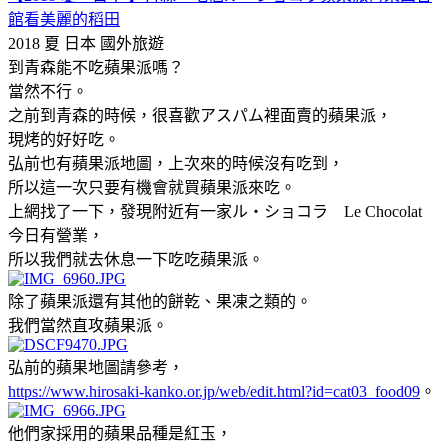
館看美麗的稻田
2018 夏 日本
國外旅遊
到青森能不吃蘋果派嗎？
當然不行。
之前到青森的時候，很喜歡アスパム裡面賣的蘋果派，
現烤的好好吃。
弘前也有蘋果派地圖，上次來的時候沒有吃到，
所以這一次只要有機會就買蘋果派來吃。
上網找了一下，發現附近有一家ル・ショコラ Le Chocolat
今日有營業，
所以我們就去休息一下吃吃蘋果派。
除了蘋果派還有其他的餅乾、果凍之類的。
我們當然直攻蘋果派。
弘前的蘋果地圖請參考，
https://www.hirosaki-kanko.or.jp/web/edit.html?id=cat03_food09
。
他們家採用的蘋果品種是紅玉，