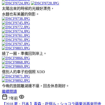
太陽出來的時候的光線好漂亮，
水麵也有美麗的倒影。
繞了一圈，準備回到岸上。
借別人的車子拍個照 XDD
今晚的旅館離湖邊不遠，回去休息剛好。
繼續閱讀
7年前
【2018 夏．日本 】青森．吃個ル・ショコラ蘋果派再來田舍