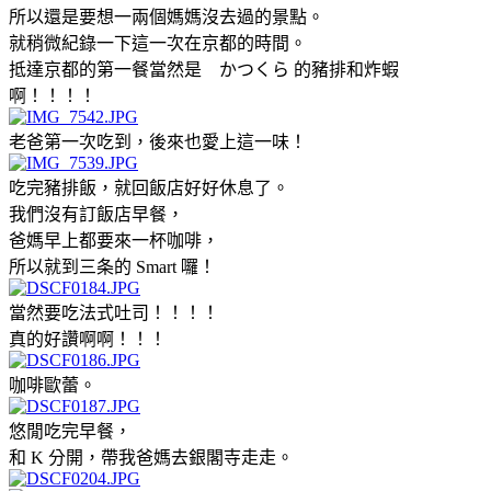
所以還是要想一兩個媽媽沒去過的景點。
就稍微紀錄一下這一次在京都的時間。
抵達京都的第一餐當然是 かつくら 的豬排和炸蝦
啊！！！！
老爸第一次吃到，後來也愛上這一味！
吃完豬排飯，就回飯店好好休息了。
我們沒有訂飯店早餐，
爸媽早上都要來一杯咖啡，
所以就到三条的 Smart 囉！
當然要吃法式吐司！！！！
真的好讚啊啊！！！
咖啡歐蕾。
悠閒吃完早餐，
和 K 分開，帶我爸媽去銀閣寺走走。