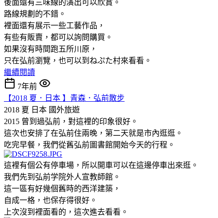
後面還有三味線的演出可以欣賞。
路線規劃的不錯。
裡面還有展示一些工藝作品，
有些有販賣，都可以詢問購買。
如果沒有時間跑五所川原，
只在弘前瀏覽，也可以到ねぷた村來看看。
繼續閱讀
7年前
【2018 夏．日本 】青森．弘前散步
2018 夏 日本
國外旅遊
2015 曾到過弘前，對這裡的印象很好。
這次也安排了在弘前住兩晚，第二天就是市內逛逛。
吃完早餐，我們從舊弘前圖書館開始今天的行程。
這裡有個公有停車場，所以開車可以在這邊停車出來逛。
我們先到弘前学院外人宣教師館。
這一區有好幾個舊時的西洋建築，
自成一格，也保存得很好。
上次沒到裡面看的，這次進去看看。