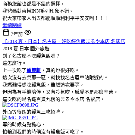
商務旅館也都是不錯的選擇，
我爸媽對東橫INN系列印象不錯。
祝大家帶家人出去都能順順利利平平安安啊！！！
繼續閱讀
7年前
【2018 夏．日本】名古屋．好吃鰻魚飯まるや本店 名駅店
2018 夏 日本
國外旅遊
到了名古屋不吃鰻魚飯嗎？
這怎麼行。
上一次吃了
蓬萊軒
，真的也很好吃。
這次沒有去榮那一區，就找找名古屋車站附近的。
我媽難得想吃鰻魚飯，雖然這次要等，
但因為有手機陪伴，又有冷氣吹，感覺不是那麼辛苦。
這次吃的是名鐵百貨九樓的まるや本店 名駅店，
外面等待區的鰻魚三吃招牌。
等的時候有點擔心，
怕輪到我們的時候沒有鰻魚飯可吃了。