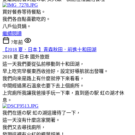
買好餐券等待餐點。
我們各自點喜歡吃的。
八戶仙貝鍋。
繼續閱讀
7年前
【2018 夏．日本 】青森秋田．前進十和田湖
2018 夏 日本
國外旅遊
這一天我們要從弘前移動到十和田湖，
早上吃完早餐東西收拾好，設定好導航就出發囉。
我們向來是路上有什麼就停下來看看，
中間經過黑石溫泉也要下去上個廁所。
上完廁所我讓我爸接手玩一下車，直到道の駅 虹の湖才休
息。
我們在道の駅 虹の湖這邊待了一下，
這一天沒有什麼店家開著。
我們又去尋找廁所，
發現這裡有火紅的楓葉超美！