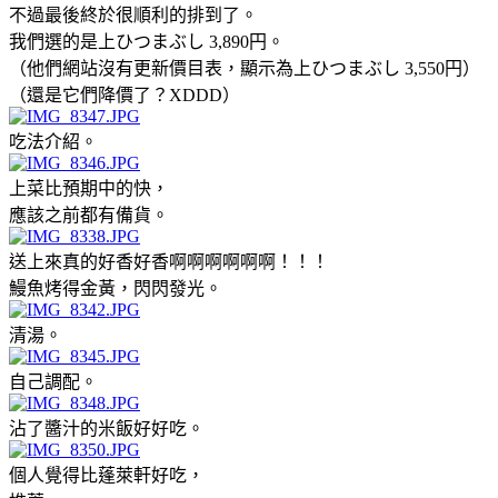
不過最後終於很順利的排到了。
我們選的是上ひつまぶし 3,890円。
（他們網站沒有更新價目表，顯示為上ひつまぶし 3,550円）
（還是它們降價了？XDDD）
吃法介紹。
上菜比預期中的快，
應該之前都有備貨。
送上來真的好香好香啊啊啊啊啊啊！！！
鰻魚烤得金黃，閃閃發光。
清湯。
自己調配。
沾了醬汁的米飯好好吃。
個人覺得比蓬萊軒好吃，