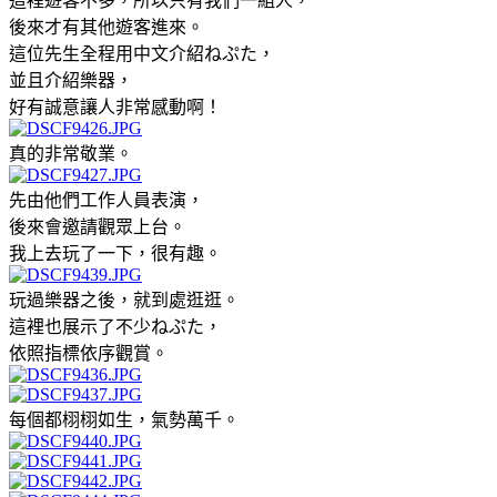
這裡遊客不多，所以只有我們一組人，
後來才有其他遊客進來。
這位先生全程用中文介紹ねぷた，
並且介紹樂器，
好有誠意讓人非常感動啊！
真的非常敬業。
先由他們工作人員表演，
後來會邀請觀眾上台。
我上去玩了一下，很有趣。
玩過樂器之後，就到處逛逛。
這裡也展示了不少ねぷた，
依照指標依序觀賞。
每個都栩栩如生，氣勢萬千。