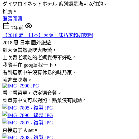
ダイワロイネットホテル 系列還是滿可以住的。
推薦。
繼續閱讀
7年前
【2018 夏．日本】大阪．味乃家超好吃啊
2018 夏 日本
國外旅遊
到大阪當然要吃大阪燒，
上次帶老媽吃的老媽覺得不好吃。
我隨手在 google 找一下，
看到這家中午沒有休息的味乃家，
就進去吃啦。
看了看菜單，決定選套餐。
菜單有中文可以對照，點菜沒有問題。
直接選了 A set。