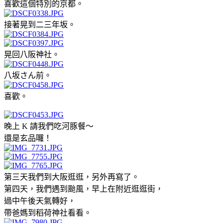
喜歡這個特別的京都。
接著晃到二三年坂。
晃回八阪神社。
八坂さん前。
喜歡。
晚上 K 請我們吃河豚餐～
還是玄品囉！
第三天我們到大阪逛逛，另外再寫了。
第四天，我們遇到颱風，早上在附近逛逛街，
過中午後天氣轉好，
帶爸媽到稻荷神社看看。