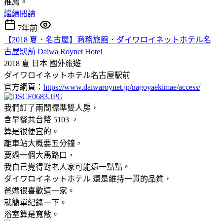
推薦。
繼續閱讀
7年前
【2018 夏．名古屋】商務旅館．ダイワロイネットホテル名
古屋駅前 Daiwa Roynet Hotel
2018 夏 日本
國外旅遊
ダイワロイネットホテル名古屋駅前
官方網頁：
https://www.daiwaroynet.jp/nagoyaekimae/access/
我們訂了兩間標準雙人房，
含早餐共台幣 5103 ，
算是很便宜的。
離車站大概要五分鐘，
要過一個大馬路口，
我自己覺得對老人家可能遠一點點。
ダイワロイネットホテル 還是維持一貫的品質，
爸媽很喜歡這一家。
就簡單紀錄一下。
浴室算是寬敞。