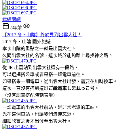
繼續閱讀
8年前
【2017 冬‧山陰】終於見到出雲大社！
2017 冬‧山陰
國外旅遊
本次山陰的重點之一就是出雲大社。
久聞出雲大社的名號，這次終於能夠踏上尋找神之路。
從 JR 出雲站到出雲大社還有一段路，
可以選擇搭公車或者是搭一畑電車前往。
如果搭乘一畑電車，從出雲大社出發，需要在川跡換車。
這次一直沒有搭到這班
ご縁電車しまねっこ号
。
（沒有認真搭配時刻表啦）
一畑電車的出雲大社前站，是非常老派的車站。
光在這個車站，也讓我們流連忘返，
細細欣賞之後才出發至出雲大社。