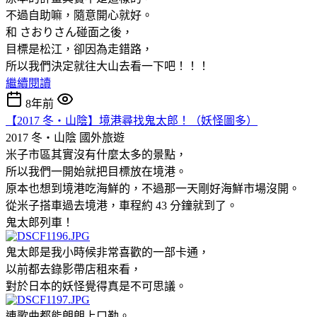
不過自助嘛，隨意開心就好。
和 さおりさん碰面之後，
目標是松江，卻因為走錯路，
所以我們決定就往大山去看一下吧！！！
繼續閱讀
8年前
【2017 冬‧山陰】境港尋找鬼太郎！（妖怪圖多）
2017 冬‧山陰
國外旅遊
米子市區其實沒有什麼太多的景點，
所以我們一開始就把目標放在境港。
原本也想到境港吃海鮮的，不過那一天剛好海鮮市場沒開。
從米子搭車過去境港，車程約 43 分鐘就到了。
鬼太郎列車！
鬼太郎是我小時候非常喜歡的一部卡通，
以前都去錄影帶店租來看，
對於日本的妖怪覺得真是不可思議。
連歌曲都能朗朗上口勒。