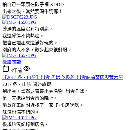
拍自己一顆頭在砂子裡 XDDD
出來之後，當然要喝牛奶囉！
砂湯的溫度沒有特別高，
我還覺得不夠熱哩。
把自己埋起來還滿好玩的。
別府的人不多，散步起來很舒服。
繼續閱讀
8年前
【2017 冬‧山陰】出雲 そば 吃吃吃 出雲站前某店與荒木屋
2017 冬‧山陰
國外旅遊
到出雲，當然要嘗嘗出雲名物--出雲そば。
第一天抵達出雲市的晚上，
隨意在車站附近找了一家 そば 店吃吃，
味道也滿不錯的。
很尷尬沒記錄到店名，