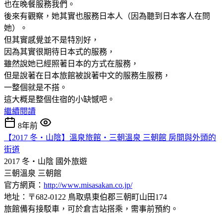
也在晚餐服務我們。
後來有觀察，她其實也服務日本人（因為聽到日本客人在問
她）。
但其實感覺並不是特別好，
因為其實很期待日本式的服務，
雖然說她已經照著日本的方式在服務，
但是說著在日本旅館被說著中文的服務生服務，
一整個就是不搭。
這大概是整個住宿的小缺憾吧。
繼續閱讀
8年前
【2017 冬‧山陰】溫泉旅館‧三朝溫泉 三朝館 房間與外頭的
街道
2017 冬‧山陰
國外旅遊
三朝溫泉 三朝館
官方網頁：
http://www.misasakan.co.jp/
地址：〒682-0122 鳥取県東伯郡三朝町山田174
旅館備有接駁車，可於倉吉站搭乘，需事前預約。