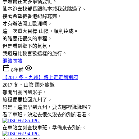
手邊實在太多事情要忙。
熊本跑去找部長跟熊本城我就跳過了。
接著希望把香港紀錄寫完，
才有辦法開工歐洲啊。
這一次重大目標-山陰，順利達成。
的確要花很久的車程。
但是看到鄉下的氣氛，
我還是比較喜歡這樣的旅行。
繼續閱讀
8年前
【2017 冬‧九州】路上走走到別府
2017 冬‧山陰
國外旅遊
離開出雲回到米子，
旅程便要拉回九州了。
只是，這麼早到九州，要去哪裡逛逛呢？
看了車班，決定去很久沒去的別府看看。
在車站立刻查找車班，準備來去別府。