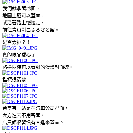
我們就拿著地圖，
地圖上還可以蓋章，
就沿著路上慢慢走，
前往青山剛昌ふるさと館。
是否太帥？！
真的眼冒愛心了！
路邊隨時可以看到的漫畫封面碑。
指標很清楚。
蓋章有一站是在汽車公司裡面，
大方進去不用害羞，
店員都很習慣有人進來蓋章。