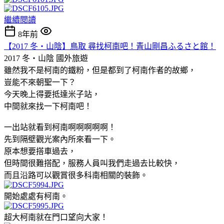
繼續閱讀
8年前
【2017 冬‧山陰】鳥取 尋找柯南吧！青山剛昌ふるさと館！
2017 冬‧山陰
國外旅遊
雖然我不是柯南的鐵粉，但是都到了柯南作者的故鄉，
豈能不來朝聖一下？
今天晚上得要抵達米子站，
中間就來找一下柯南吧！
一出站就看到柯南啊啊啊啊啊！
先到隔壁觀光案內所來看一下。
原本想要搭車過去，
但時間很難搭配，服務人員叫我們走過去比較快，
而且沿路可以觀賞很多科南相關的裝飾。
開始處處有柯南。
超大柯南就在門口望向大家！