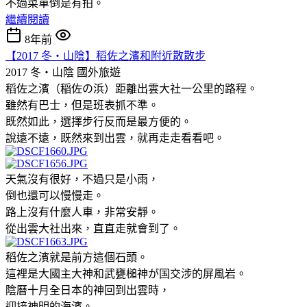
不過菜單倒是有拍。
繼續閱讀
8年前
【2017 冬‧山陰】稻佐之濱和附近散散步
2017 冬‧山陰
國外旅遊
稻佐之濱（稲佐の浜）距離出雲大社一公里的路程。
雖然有巴士，但是班表抓不準。
既然如此，選擇步行反而是最方便的。
說遠不遠，既然來到出雲，就再走走看看吧。
天氣沒有很好，不過只是小雨，
倒也還可以慢慢走。
路上沒有什麼人車，非常安靜。
從出雲大社出來，直直走就會到了。
稻佐之濱就是前方這個石頭。
這裡是大國主大神和武甕槌神が国交涉的屏風岩。
陰曆十月全日本的神回到出雲時，
迎接神明的海濱。