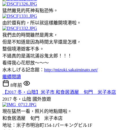
猛然撇見的死神有點恐怖。
由於還有約，所以就這樣離開境港啦。
我們去的時間雖然是周末，
但是不知道是因為時間太早還是怎樣，
整個境港遊客不多。
不過真的是滿坑滿谷鬼太郎！！！
看得我心花怒放～～～
水木しげる記念館：
http://mizuki.sakaiminato.net/
繼續閱讀
8年前
【2017 冬‧山陰】米子市 和食居酒屋 旬門 米子本店
2017 冬‧山陰
國外旅遊
現在猛然一看，照片的地點錯啦。
和食居酒屋 旬門 米子本店
地址：米子市明治町154-1パーキングビル1F