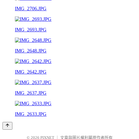
IMG_2706.JPG
IMG_2693.JPG
IMG_2648.JPG
IMG_2642.JPG
IMG_2637.JPG
IMG_2633.JPG
© 2026
PIXNET
｜
文章與圖片權利屬原作者所有