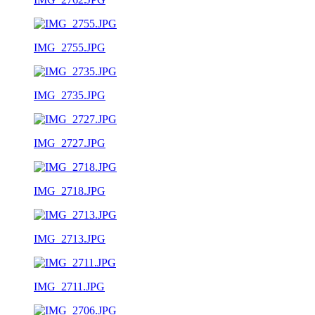
IMG_2755.JPG
IMG_2735.JPG
IMG_2727.JPG
IMG_2718.JPG
IMG_2713.JPG
IMG_2711.JPG