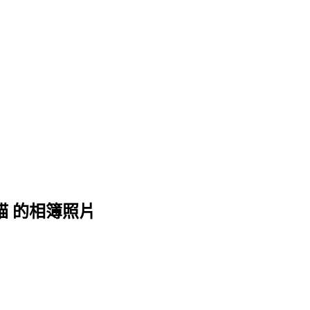
的貓 的相簿照片