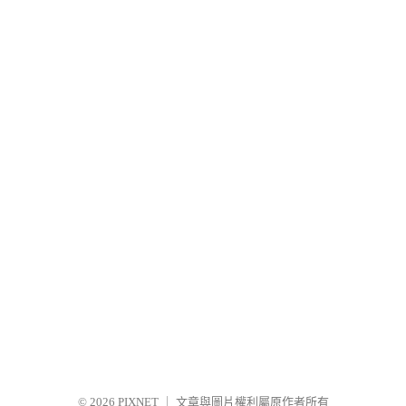
© 2026
PIXNET
｜
文章與圖片權利屬原作者所有