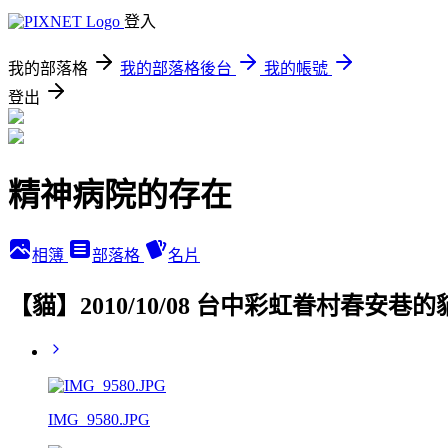
登入
我的部落格
我的部落格後台
我的帳號
登出
精神病院的存在
相簿
部落格
名片
【貓】2010/10/08 台中彩虹眷村春安巷
IMG_9580.JPG