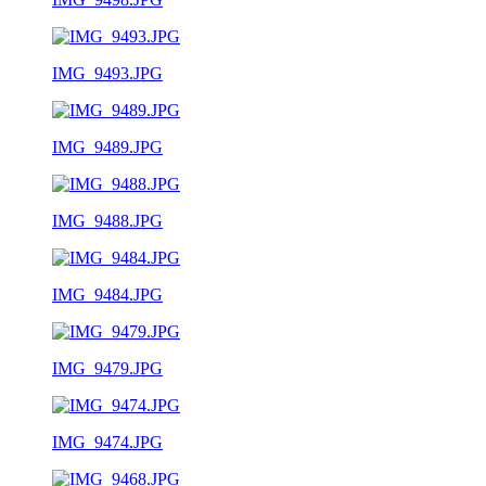
IMG_9493.JPG
IMG_9489.JPG
IMG_9488.JPG
IMG_9484.JPG
IMG_9479.JPG
IMG_9474.JPG