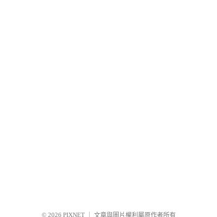
© 2026
PIXNET
｜
文章與圖片權利屬原作者所有