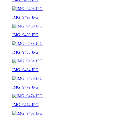
IMG_9493.JPG
IMG_9489.JPG
IMG_9488.JPG
IMG_9484.JPG
IMG_9479.JPG
IMG_9474.JPG